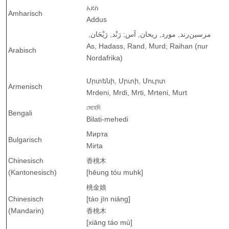
አደስ
Amharisch
Addus
مرسين
رند,
مورد,
ريحان,
آس;
رَنْد,
رَيْحَان,
As, Hadass, Rand, Murd; Raihan (
nur
Arabisch
Nordafrika
)
Մրտենի
,
Մրտի
,
Մուրտ
Armenisch
Mrdeni, Mrdi, Mrti, Mrteni, Murt
মেহেদি
Bengali
Bilati-mehedi
Мирта
Bulgarisch
Mirta
Chinesisch
香桃木
(Kantonesisch)
[hēung tóu muhk]
桃金娘
Chinesisch
[táo jīn niáng]
(Mandarin)
香桃木
[xiāng táo mù]