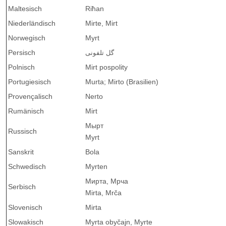
Maltesisch
Riħan
Niederländisch
Mirte, Mirt
Norwegisch
Myrt
Persisch
گل تلفونی
Polnisch
Mirt pospolity
Portugiesisch
Murta; Mirto (Brasilien)
Provençalisch
Nerto
Rumänisch
Mirt
Мырт
Russisch
Myrt
Sanskrit
Bola
Schwedisch
Myrten
Мирта
,
Мрча
Serbisch
Mirta, Mrča
Slovenisch
Mirta
Slowakisch
Myrta obyčajn, Myrte