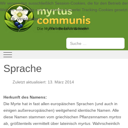
Wir verwenden ausschließlich Session-Cookies, die für den Betrieb der
Website notwendig sind. Es werden keinerlei Tracking-Cookies gesetzt
Ok, verstanden
Weitere Informationen
Suchen
Mobile Menu Toggle
Sprache
Zuletzt aktualisiert: 13. März 2014
Herkunft des Namens:
Die Myrte hat in fast allen europäischen Sprachen (und auch in
einigen außereuropäischen) weitgehend identische Namen. Alle
diese Namen stammen vom griechischen Pflanzennamen
myrtos
ab, größtenteils vermittelt über lateinisch
myrtus
. Wahrscheinlich