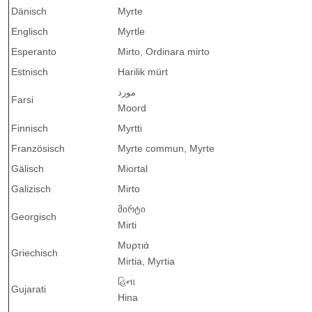
Dänisch
Myrte
Englisch
Myrtle
Esperanto
Mirto, Ordinara mirto
Estnisch
Harilik mürt
مورد
Farsi
Moord
Finnisch
Myrtti
Französisch
Myrte commun, Myrte
Gälisch
Miortal
Galizisch
Mirto
მირტი
Georgisch
Mirti
Μυρτιά
Griechisch
Mirtia, Myrtia
હિના
Gujarati
Hina