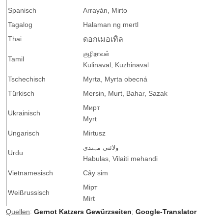
Spanisch
Arrayán, Mirto
Tagalog
Halaman ng mertl
Thai
ดอกเมอเทิล
குழிநாவல்
Tamil
Kulinaval, Kuzhinaval
Tschechisch
Myrta, Myrta obecná
Türkisch
Mersin, Murt, Bahar, Sazak
Мирт
Ukrainisch
Myrt
Ungarisch
Mirtusz
ولائتی مہندی
Urdu
Habulas, Vilaiti mehandi
Vietnamesisch
Cây sim
Мірт
Weißrussisch
Mirt
Quellen
:
Gernot Katzers Gewürzseiten
;
Google-Translator