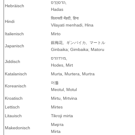
,הדס
הֲדַס
Hebräisch
Hadas
विलायती मेंहदी
,
हिना
Hindi
Vilayati menhadi, Hina
Italienisch
Mirto
銀梅花, ギンバイカ,
マートル
Japanisch
Ginbaika; Gimbaika; Matoru
,מירד
הדס
Jiddisch
Hodes, Mirt
Katalanisch
Murta, Murtera, Murtra
머틀
Koreanisch
Meotul, Motul
Kroatisch
Mirtu, Mrtvina
Lettisch
Mirtes
Litauisch
Tikroji mirta
Мирта
Makedonisch
Mirta