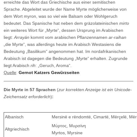
erreichte das Wort das Griechische aus einer semitischen
Sprache. Abgeleitet wurde der Name Myrte möglicherweise von
dem Wort myron, was so viel wie Balsam oder Wohlgeruch
bedeutet. Das Spanische hat neben dem gräzolateinischen
mirto
ein weiteres Wort für „Myrte“, dessen Ursprung im Arabischen
liegt:
Arrayán
kommt vom arabischen Pflanzennamen
ar-raihan
„die Myrte“, was allerdings heute im Arabisch Westasiens die
Bedeutung „Basilikum“ angenommen hat. Im nordafrikanischen
Arabisch ist dagegen die Bedeutung „Myrte“ erhalten. Zugrunde
liegt Arabisch
rih
: „Geruch, Aroma“.
Quelle
:
Gernot Katzers Gewürzseiten
Die Myrte in 57 Sprachen
(
zur korrekten Anzeige ist ein Unicode-
Zeichensatz erforderlich
)
:
Albanisch
Mersinë e rëndomtë, Cimartë, Mërçelë, Mër
Μύρτος
,
Μυρσίνη
Altgriechisch
Myrtos, Myrsine