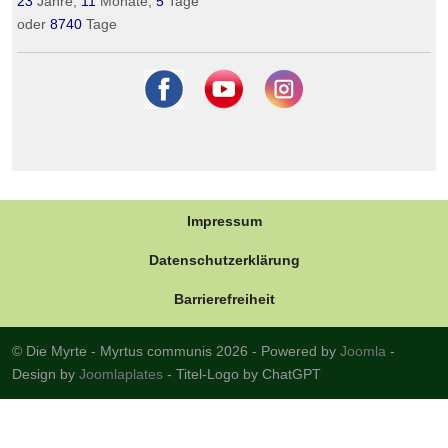
23
Jahre,
11
Monate,
5
Tage
oder
8740
Tage
Impressum
Datenschutzerklärung
Barrierefreiheit
© Die Myrte - Myrtus communis 2026 - Powered by
Joomla
-
Design by
Joomlaplates
- Titel-Logo by ChatGPT