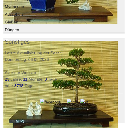
Myrtaceae
Aussehen
Gießen
Düngen
Sonstiges
Letzte Aktualisierung der Seite:
Donnerstag, 06.08.2026
Alter der Website:
23
Jahre,
11
Monate,
3
Tage
oder
8738
Tage