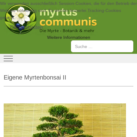
Wir verwenden ausschließlich Session-Cookies, die für den Betrieb der
Website notwendig sind. Es werden keinerlei Tracking-Cookies
gesetzt.
Ok, verstanden
Weitere Informationen
Suchen
Mobile Menu Toggle
Eigene Myrtenbonsai II