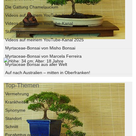
Die Gattung Chamelaucium
Videos auf meinem YouTube-Kanal 2026
Videos auf meinem YouTube-Kanal
Statistiken
Videos auf meinem YouTube-Kanal 2025
Myrtaceae-Bonsai von Misho Bonsai
Myrtaceae-Bonsai von Marcela Ferreira
Myrtaceae Bonsai aus aller Welt
Auf nach Australien – mitten in Oberfranken!
Top-Themen
Vermehrung
Krankheiten
Synonyme
Standort
Schnitt
Eucalyptus gunnii 'Azura' – 2014 bis 2019