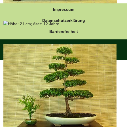
Impressum
Datenschutzerklärung
Barrierefreiheit
© Die Myrte - Myrtus communis 2026 - Powered by
Joomla
-
Design by
Joomlaplates
- Titel-Logo by ChatGPT