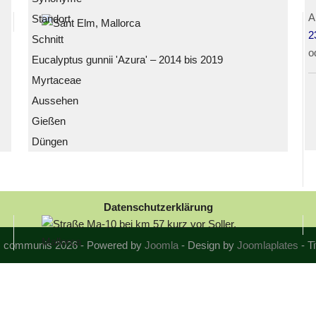
A
Standort
2
Schnitt
o
Eucalyptus gunnii 'Azura' – 2014 bis 2019
Myrtaceae
Aussehen
Gießen
Düngen
Datenschutzerklärung
us communis 2026 - Powered by
Joomla
- Design by
Joomlaplates
- T