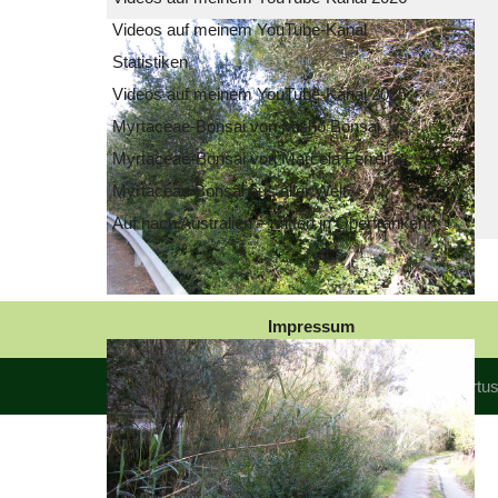
Videos auf meinem YouTube-Kanal
Statistiken
Videos auf meinem YouTube-Kanal 2025
Myrtaceae-Bonsai von Misho Bonsai
Myrtaceae-Bonsai von Marcela Ferreira
Myrtaceae Bonsai aus aller Welt
Auf nach Australien – mitten in Oberfranken!
Impressum
© Die Myrte - Myrt