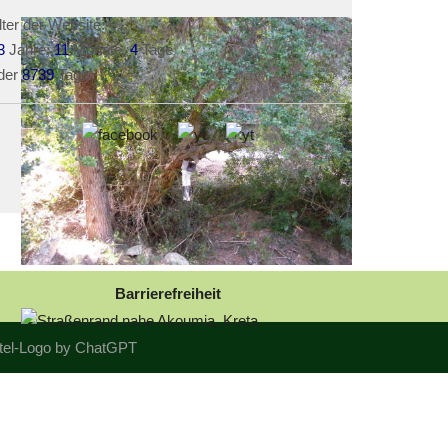
lter der Website:
3
Jahre,
11
Monate,
4
Tage
der
8739
Tage
Barrierefreiheit
itel-Logo by ChatGPT