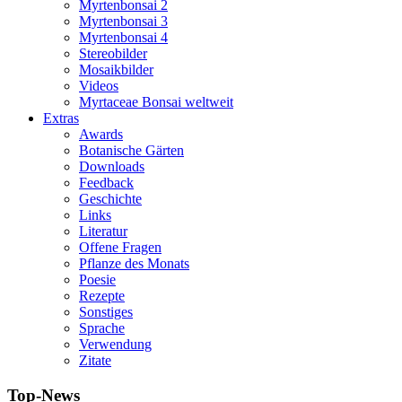
Myrtenbonsai 2
Myrtenbonsai 3
Myrtenbonsai 4
Stereobilder
Mosaikbilder
Videos
Myrtaceae Bonsai weltweit
Extras
Awards
Botanische Gärten
Downloads
Feedback
Geschichte
Links
Literatur
Offene Fragen
Pflanze des Monats
Poesie
Rezepte
Sonstiges
Sprache
Verwendung
Zitate
Top-News