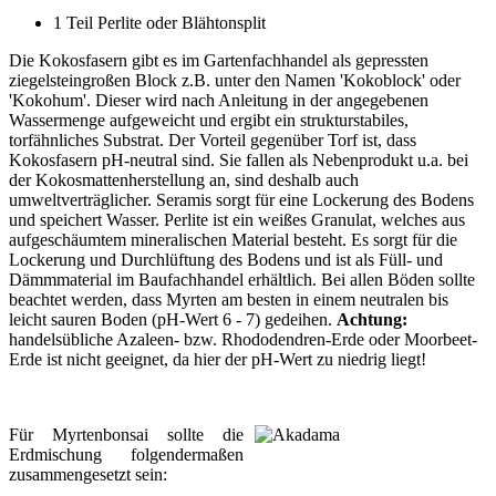
1 Teil Perlite oder Blähtonsplit
Die Kokosfasern gibt es im Gartenfachhandel als gepressten
ziegelsteingroßen Block z.B. unter den Namen 'Kokoblock' oder
'Kokohum'. Dieser wird nach Anleitung in der angegebenen
Wassermenge aufgeweicht und ergibt ein strukturstabiles,
torfähnliches Substrat. Der Vorteil gegenüber Torf ist, dass
Kokosfasern pH-neutral sind. Sie fallen als Nebenprodukt u.a. bei
der Kokosmattenherstellung an, sind deshalb auch
umweltverträglicher. Seramis sorgt für eine Lockerung des Bodens
und speichert Wasser. Perlite ist ein weißes Granulat, welches aus
aufgeschäumtem mineralischen Material besteht. Es sorgt für die
Lockerung und Durchlüftung des Bodens und ist als Füll- und
Dämmmaterial im Baufachhandel erhältlich. Bei allen Böden sollte
beachtet werden, dass Myrten am besten in einem neutralen bis
leicht sauren Boden (pH-Wert 6 - 7) gedeihen.
Achtung:
handelsübliche Azaleen- bzw. Rhododendren-Erde oder Moorbeet-
Erde ist nicht geeignet, da hier der pH-Wert zu niedrig liegt!
Für Myrtenbonsai sollte die
Erdmischung folgendermaßen
zusammengesetzt sein: