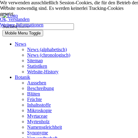
Wir verwenden ausschließlich Session-Cookies, die für den Betrieb der
Website notwendig sind. Es werden keinerlei Tracking-Cookies
gesetzt.
Ok, verstanden
Weitere Informationen
Suchen
Mobile Menu Toggle
News
News (alphabetisch)
News (chronologisch)
Sitemap
Statistiken
Website-History
Botanik
Aussehen
Beschreibung
Blüten
Früchte
Inhaltsstoffe
Mikroskopie
Myrtaceae
Myrtenholz
Namensgleichheit
Synonyme