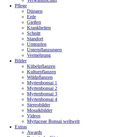
Verwandtschaft
Pflege
Düngen
Erde
Gießen
Krankheiten
Schnitt
Standort
Umtopfen
Unterpflanzungen
Vermehrung
Bilder
Kübelpflanzen
Kulturpflanzen
Wildpflanzen
Myrtenbonsai 1
Myrtenbonsai 2
Myrtenbonsai 3
Myrtenbonsai 4
Stereobilder
Mosaikbilder
Videos
Myrtaceae Bonsai weltweit
Extras
Awards