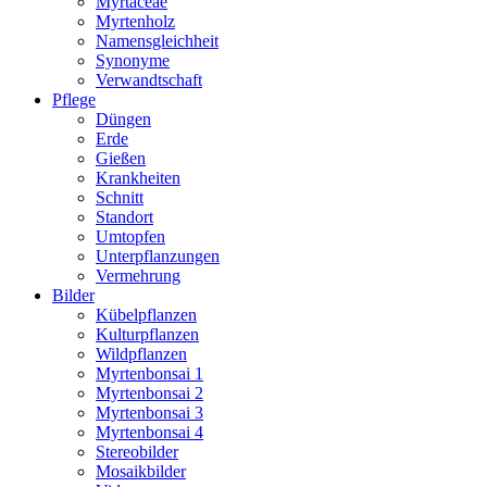
Myrtaceae
Myrtenholz
Namensgleichheit
Synonyme
Verwandtschaft
Pflege
Düngen
Erde
Gießen
Krankheiten
Schnitt
Standort
Umtopfen
Unterpflanzungen
Vermehrung
Bilder
Kübelpflanzen
Kulturpflanzen
Wildpflanzen
Myrtenbonsai 1
Myrtenbonsai 2
Myrtenbonsai 3
Myrtenbonsai 4
Stereobilder
Mosaikbilder