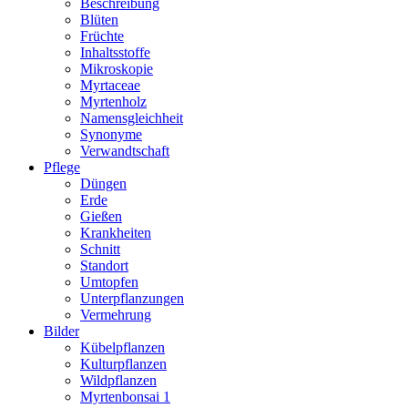
Beschreibung
Blüten
Früchte
Inhaltsstoffe
Mikroskopie
Myrtaceae
Myrtenholz
Namensgleichheit
Synonyme
Verwandtschaft
Pflege
Düngen
Erde
Gießen
Krankheiten
Schnitt
Standort
Umtopfen
Unterpflanzungen
Vermehrung
Bilder
Kübelpflanzen
Kulturpflanzen
Wildpflanzen
Myrtenbonsai 1