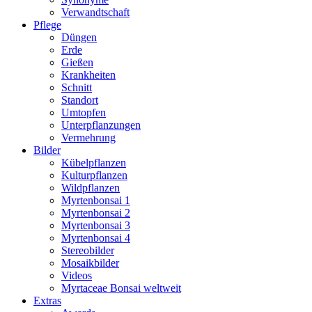
Verwandtschaft
Pflege
Düngen
Erde
Gießen
Krankheiten
Schnitt
Standort
Umtopfen
Unterpflanzungen
Vermehrung
Bilder
Kübelpflanzen
Kulturpflanzen
Wildpflanzen
Myrtenbonsai 1
Myrtenbonsai 2
Myrtenbonsai 3
Myrtenbonsai 4
Stereobilder
Mosaikbilder
Videos
Myrtaceae Bonsai weltweit
Extras