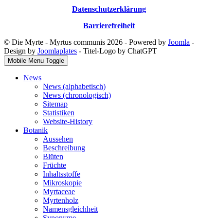
Datenschutzerklärung
Barrierefreiheit
© Die Myrte - Myrtus communis 2026 - Powered by
Joomla
-
Design by
Joomlaplates
- Titel-Logo by ChatGPT
Mobile Menu Toggle
News
News (alphabetisch)
News (chronologisch)
Sitemap
Statistiken
Website-History
Botanik
Aussehen
Beschreibung
Blüten
Früchte
Inhaltsstoffe
Mikroskopie
Myrtaceae
Myrtenholz
Namensgleichheit
Synonyme