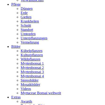
Verwandtschaft
Pflege
Düngen
Erde
Gießen
Krankheiten
Schnitt
Standort
Umtopfen
Unterpflanzungen
Vermehrung
Bilder
Kübelpflanzen
Kulturpflanzen
Wildpflanzen
Myrtenbonsai 1
Myrtenbonsai 2
Myrtenbonsai 3
Myrtenbonsai 4
Stereobilder
Mosaikbilder
Videos
Myrtaceae Bonsai weltweit
Extras
Awards