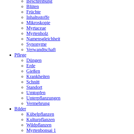
Beschreibung
Blüten
Früchte
Inhaltsstoffe
Mikroskopie
Myrtaceae
Myrtenholz
Namensgleichheit
Synonyme
Verwandtschaft
Pflege
Düngen
Erde
Gießen
Krankheiten
Schnitt
Standort
Umtopfen
Unterpflanzungen
Vermehrung
Bilder
Kübelpflanzen
Kulturpflanzen
Wildpflanzen
Myrtenbonsai 1