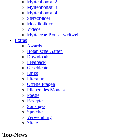
Myrtenbonsai 2
Myrtenbonsai 3
Myrtenbonsai 4
Stereobilder
Mosaikbilder
Videos
Myrtaceae Bonsai weltweit
Extras
Awards
Botanische Gärten
Downloads
Feedback
Geschichte
Links
Literatur
Offene Fragen
Pflanze des Monats
Poesie
Rezepte
Sonstiges
Sprache
Verwendung
Zitate
Top-News