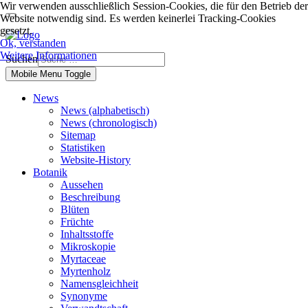
Wir verwenden ausschließlich Session-Cookies, die für den Betrieb der
Website notwendig sind. Es werden keinerlei Tracking-Cookies
gesetzt.
Ok, verstanden
Weitere Informationen
Suchen
Mobile Menu Toggle
News
News (alphabetisch)
News (chronologisch)
Sitemap
Statistiken
Website-History
Botanik
Aussehen
Beschreibung
Blüten
Früchte
Inhaltsstoffe
Mikroskopie
Myrtaceae
Myrtenholz
Namensgleichheit
Synonyme